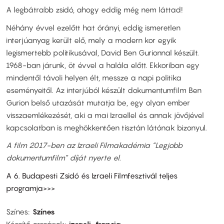
A legbátrabb zsidó, ahogy eddig még nem láttad!
Néhány évvel ezelőtt hat órányi, eddig ismeretlen
interjúanyag került elő, mely a modern kor egyik
legismertebb politikusával, David Ben Gurionnal készült.
1968-ban járunk, öt évvel a halála előtt. Ekkoriban egy
mindentől távoli helyen élt, messze a napi politika
eseményeitől. Az interjúból készült dokumentumfilm Ben
Gurion belső utazását mutatja be, egy olyan ember
visszaemlékezését, aki a mai Izraellel és annak jövőjével
kapcsolatban is meghökkentően tisztán látónak bizonyul.
A film 2017-ben az Izraeli Filmakadémia “Legjobb
dokumentumfilm” díját nyerte el.
A 6. Budapesti Zsidó és Izraeli Filmfesztivál teljes
programja>>>
Színes
Színes