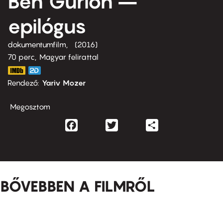
Ben Gurion –
epilógus
dokumentumfilm
2016
70 perc,
Magyar felirattal
Rendező
Yariv Mozer
Megosztom
Facebook
Twitter
Share
BŐVEBBEN A FILMRŐL