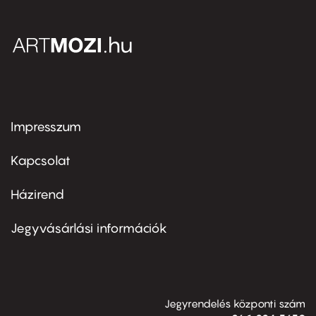
Impresszum
Footer
menu
first
Kapcsolat
Házirend
Footer
menu
second
Jegyvásárlási információk
Jegyrendelés központi szám