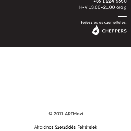
+36 1 224 5650
H-V 13.00-21.00 óráig
Fejlesztés és üzemeltetés:
© 2011 ARTMozi
Footer
other
links
Általános Szerződési Feltételek