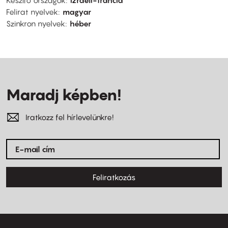
Készítő országok
izraeli-francia
Felirat nyelvek
magyar
Szinkron nyelvek
héber
Maradj képben!
Iratkozz fel hírlevelünkre!
Feliratkozás