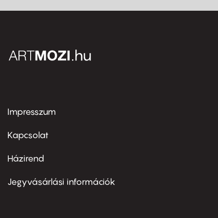
Impresszum
Footer
menu
first
Kapcsolat
Házirend
Footer
menu
second
Jegyvásárlási információk