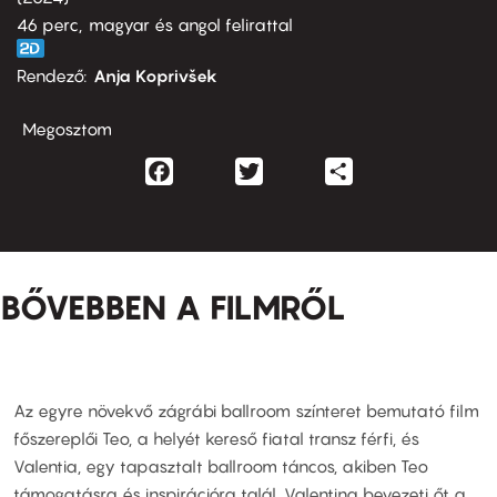
46 perc,
magyar és angol felirattal
Rendező
Anja Koprivšek
Megosztom
Facebook
Twitter
Share
BŐVEBBEN A FILMRŐL
Az egyre növekvő zágrábi ballroom színteret bemutató film
főszereplői Teo, a helyét kereső fiatal transz férfi, és
Valentia, egy tapasztalt ballroom táncos, akiben Teo
támogatásra és inspirációra talál. Valentina bevezeti őt a