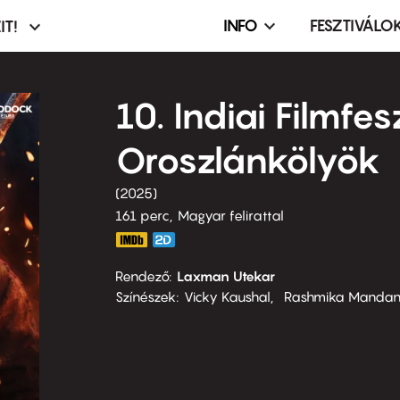
INFO
FESZTIVÁLO
IT!
Infó,
asztó
esemény,
terembérlés
10. Indiai Filmfes
menü
Oroszlánkölyök
2025
161 perc,
Magyar felirattal
Rendező
Laxman Utekar
Színészek
Vicky Kaushal
Rashmika Manda