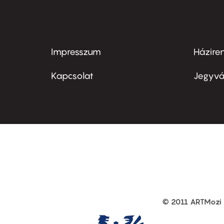
Impresszum
Házire
Footer
Foo
menu
me
Kapcsolat
Jegyvá
first
sec
© 2011 ARTMozi
Footer