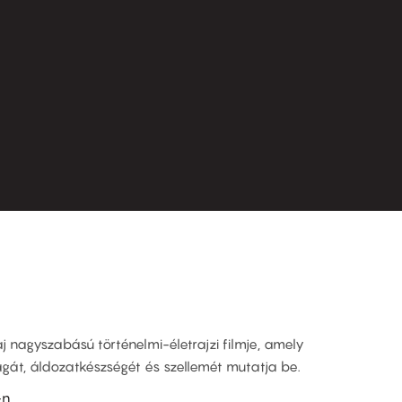
 nagyszabású történelmi-életrajzi filmje, amely
át, áldozatkészségét és szellemét mutatja be.
-n