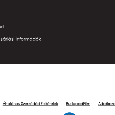
nd
ter
nu
sárlási információk
ond
Általános Szerződési Feltételek
BudapestFilm
Adatkezel