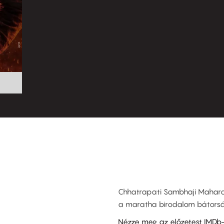
Chhatrapati Sambhaji Maharaj
a maratha birodalom bátorság
Nézze meg az előzetest IMDb